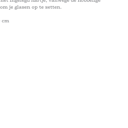
met ingelegd hartje, vanwege de hobbelige
om je glazen op te zetten.
0 cm