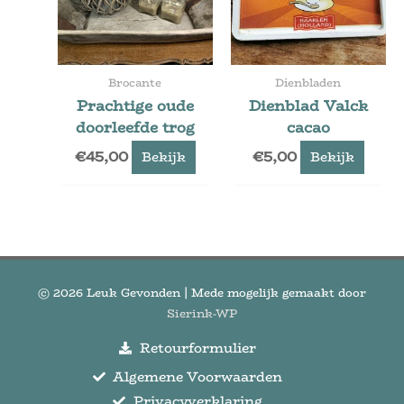
Brocante
Dienbladen
Prachtige oude
Dienblad Valck
doorleefde trog
cacao
€
45,00
€
5,00
Bekijk
Bekijk
© 2026
Leuk Gevonden
| Mede mogelijk gemaakt door
Sierink-WP
Retourformulier
Algemene Voorwaarden
Privacyverklaring