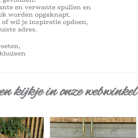
ante en verwante spullen en
hok worden opgeknapt.
 of wil je inspiratie opdoen,
uiste adres.
roeten,
ekhuizen
n kijkje in onze webwinkel