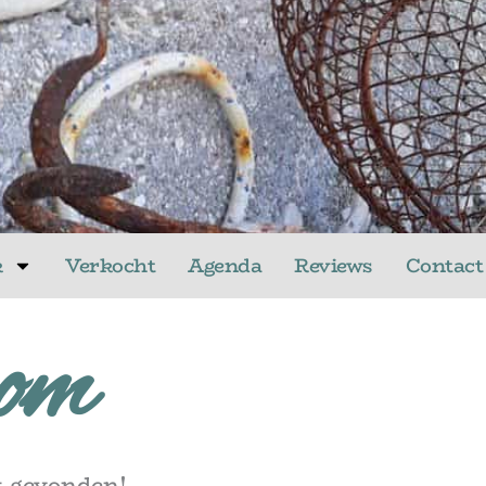
k
Verkocht
Agenda
Reviews
Contact
om
t gevonden!