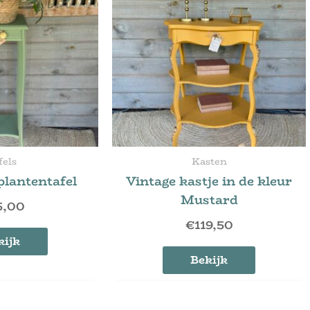
fels
Kasten
plantentafel
Vintage kastje in de kleur
Mustard
5,00
€
119,50
kijk
Bekijk