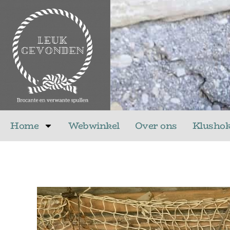
Ga
naar
de
inhoud
Home
Webwinkel
Over ons
Klusho