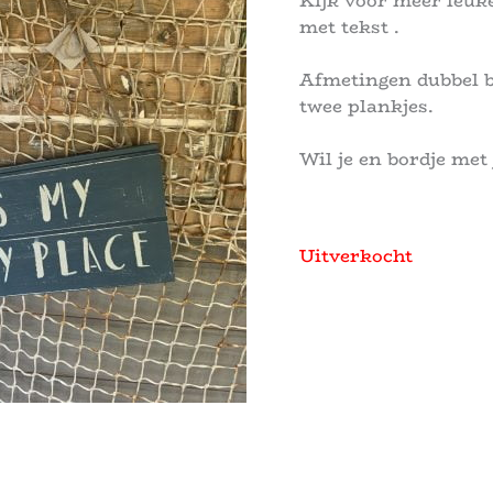
Kijk voor meer leuke
met tekst .
Afmetingen dubbel bo
twee plankjes.
Wil je en bordje met 
Uitverkocht