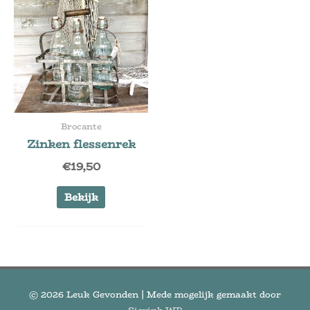
Brocante
Zinken flessenrek
€
19,50
Bekijk
© 2026
Leuk Gevonden
| Mede mogelijk gemaakt door