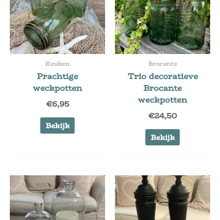
Keuken
Brocante
Prachtige
Trio decoratieve
weckpotten
Brocante
weckpotten
€
6,95
€
24,50
Bekijk
Bekijk