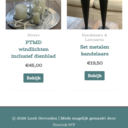
Divers
Kandelaars &
Lantaarns
PTMD
Set metalen
windlichten
kandelaars
inclusief dienblad
€
19,50
€
45,00
Bekijk
Bekijk
© 2026
Leuk Gevonden
| Mede mogelijk gemaakt door
Sierink-WP