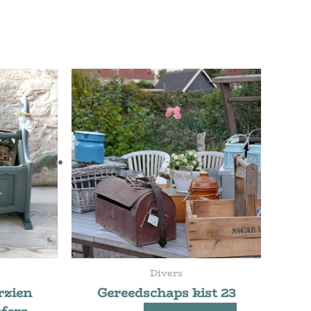
Divers
rzien
Gereedschaps kist 23