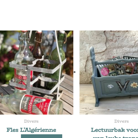
Divers
Divers
Fles L’Algérienne
Lectuurbak voo