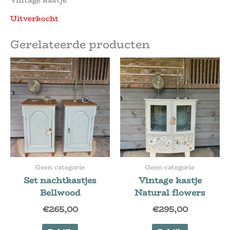
Vintage kastje
Uitverkocht
Gerelateerde producten
Geen categorie
Geen categorie
Set nachtkastjes
Vintage kastje
Bellwood
Natural flowers
€
265,00
€
295,00