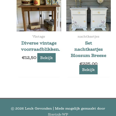
Vintage
nachtkastjes
Diverse vintage
Set
voorraadblikken.
nachtkastjes
Blossum Breeze
€
12,50
Bekijk
€
225,00
Bekijk
© 2026
Leuk Gevonden
| Mede mogelijk gemaakt door
Sierink-WP