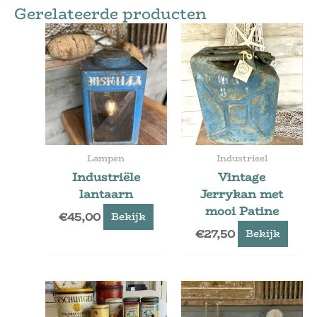
Gerelateerde producten
Lampen
Industrieel
Industriële
Vintage
lantaarn
Jerrykan met
mooi Patine
€
45,00
Bekijk
€
27,50
Bekijk