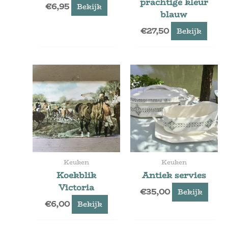
prachtige kleur
€
6,95
Bekijk
blauw
€
27,50
Bekijk
Keuken
Keuken
Koekblik
Antiek servies
Victoria
€
35,00
Bekijk
€
6,00
Bekijk