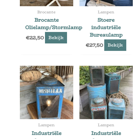
Brocante
Lampen
Brocante
Stoere
Olielamp/Stormlamp
industriële
Bureaulamp
€
22,50
Bekijk
€
27,50
Bekijk
Lampen
Lampen
Industriële
Industriële