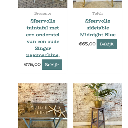
Brocante
Tafels
Sfeervolle
Sfeervolle
tuintafel met
sidetable
een onderstel
Midnight Blue
van een oude
€
65,00
Bekijk
Singer
naaimachine.
€
75,00
Bekijk