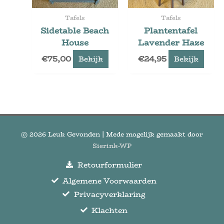
Tafels
Tafels
Sidetable Beach
Plantentafel
House
Lavender Haze
€
75,00
€
24,95
Bekijk
Bekijk
© 2026
Leuk Gevonden
| Mede mogelijk gemaakt door
Sierink-WP
Retourformulier
Algemene Voorwaarden
Privacyverklaring
Klachten