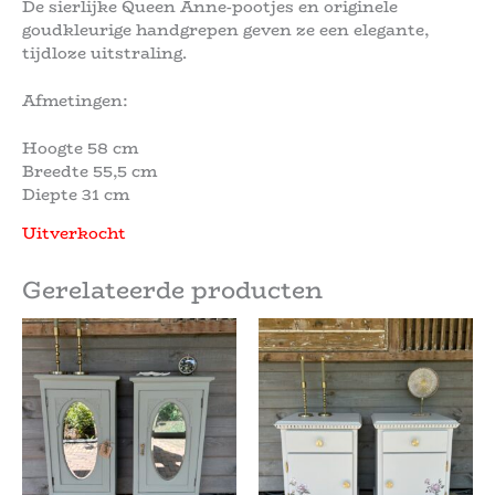
De sierlijke Queen Anne-pootjes en originele
goudkleurige handgrepen geven ze een elegante,
tijdloze uitstraling.
Afmetingen:
Hoogte 58 cm
Breedte 55,5 cm
Diepte 31 cm
Uitverkocht
Gerelateerde producten