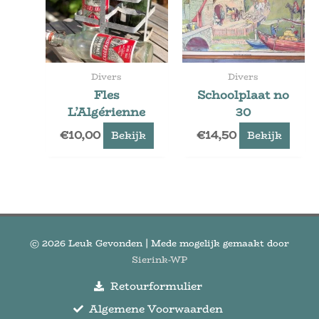
Divers
Divers
Fles
Schoolplaat no
L’Algérienne
30
€
10,00
€
14,50
Bekijk
Bekijk
© 2026
Leuk Gevonden
| Mede mogelijk gemaakt door
Sierink-WP
Retourformulier
Algemene Voorwaarden