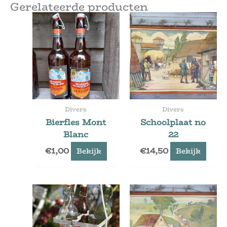
Gerelateerde producten
Divers
Divers
Bierfles Mont
Schoolplaat no
Blanc
22
€
1,00
€
14,50
Bekijk
Bekijk