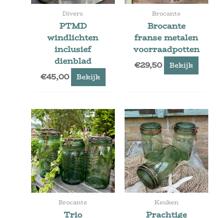
Divers
Brocante
PTMD
Brocante
windlichten
franse metalen
inclusief
voorraadpotten
dienblad
€
29,50
Bekijk
€
45,00
Bekijk
Brocante
Keuken
Trio
Prachtige