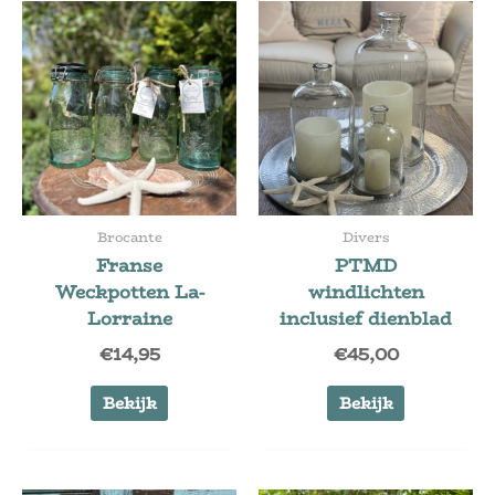
Brocante
Divers
Franse
PTMD
Weckpotten La-
windlichten
Lorraine
inclusief dienblad
€
14,95
€
45,00
Bekijk
Bekijk