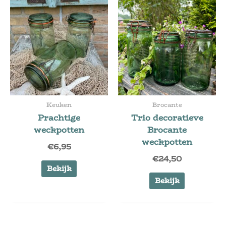
Keuken
Brocante
Prachtige
Trio decoratieve
weckpotten
Brocante
weckpotten
€
6,95
€
24,50
Bekijk
Bekijk