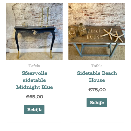
Tafels
Tafels
Sfeervolle
Sidetable Beach
sidetable
House
Midnight Blue
€
75,00
€
65,00
Bekijk
Bekijk