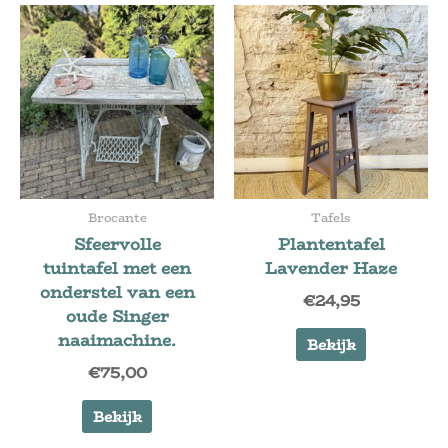
Brocante
Tafels
Sfeervolle
Plantentafel
tuintafel met een
Lavender Haze
onderstel van een
€
24,95
oude Singer
naaimachine.
Bekijk
€
75,00
Bekijk