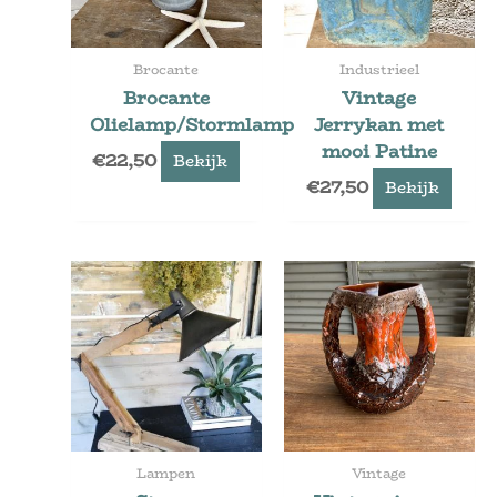
Brocante
Industrieel
Brocante
Vintage
Olielamp/Stormlamp
Jerrykan met
mooi Patine
€
22,50
Bekijk
€
27,50
Bekijk
Lampen
Vintage