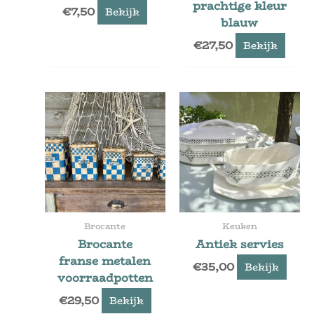
prachtige kleur
€
7,50
Bekijk
blauw
€
27,50
Bekijk
Brocante
Keuken
Brocante
Antiek servies
franse metalen
€
35,00
Bekijk
voorraadpotten
€
29,50
Bekijk