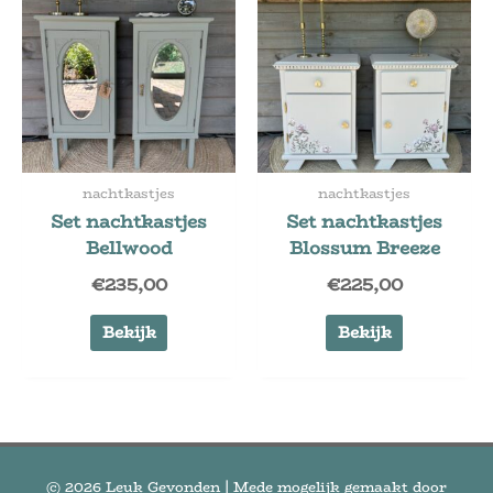
nachtkastjes
nachtkastjes
Set nachtkastjes
Set nachtkastjes
Bellwood
Blossum Breeze
€
235,00
€
225,00
Bekijk
Bekijk
© 2026
Leuk Gevonden
| Mede mogelijk gemaakt door