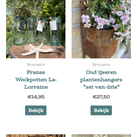
Brocante
Brocante
Franse
Oud ijzeren
Weckpotten La-
plantenhangers
Lorraine
*set van drie*
€
14,95
€
27,50
Bekijk
Bekijk