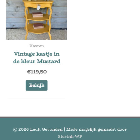
Kasten
Vintage kastje in
de kleur Mustard
€
119,50
Bekijk
© 2026
Leuk Gevonden
| Mede mogelijk gemaakt door
Sierink-WP