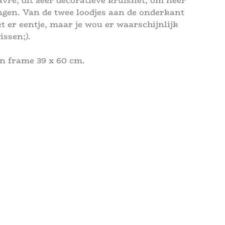
vre, dit zeer decoratieve kruisnet, om neer
angen. Van de twee loodjes aan de onderkant
t er eentje, maar je wou er waarschijnlijk
issen;).
n frame 39 x 60 cm.