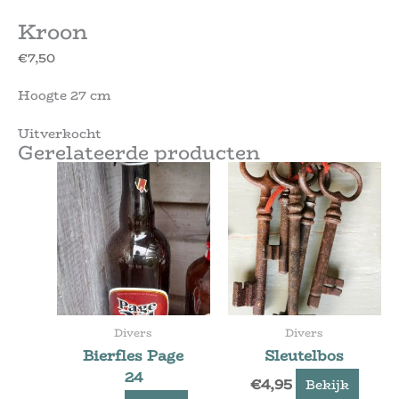
Kroon
€
7,50
Hoogte 27 cm
Uitverkocht
Gerelateerde producten
Divers
Divers
Bierfles Page
Sleutelbos
24
€
4,95
Bekijk