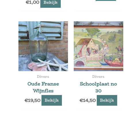
€
1,00
Bekijk
Divers
Divers
Oude Franse
Schoolplaat no
Wijnfles
30
€
19,50
€
14,50
Bekijk
Bekijk