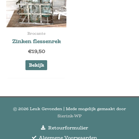
Brocante
Zinken flessenrek
€
19,50
Bekijk
© 2026
Leuk Gevonden
| Mede mogelijk gemaakt door
Sierink-WP
Retourformulier
Algemene Voorwaarden