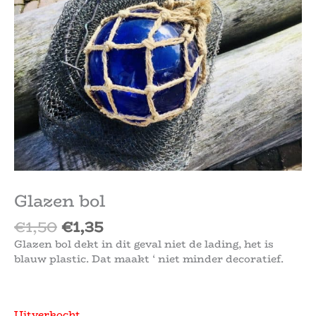
€1,50.
€1,35.
Glazen bol
€
1,50
€
1,35
Glazen bol dekt in dit geval niet de lading, het is
blauw plastic. Dat maakt ‘ niet minder decoratief.
Uitverkocht