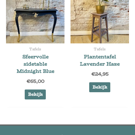
Tafels
Tafels
Sfeervolle
Plantentafel
sidetable
Lavender Haze
Midnight Blue
€
24,95
€
65,00
Bekijk
Bekijk