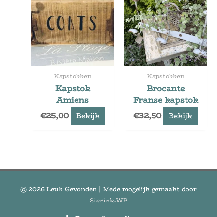
Kapstokken
Kapstokken
Kapstok
Brocante
Amiens
Franse kapstok
€
25,00
€
32,50
Bekijk
Bekijk
© 2026
Leuk Gevonden
| Mede mogelijk gemaakt door
Sierink-WP