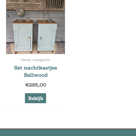
Geen categorie
Set nachtkastjes
Bellwood
€
265,00
Bekijk