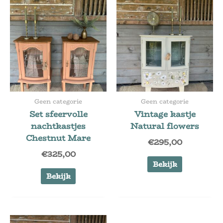
Geen categorie
Geen categorie
Set sfeervolle
Vintage kastje
nachtkastjes
Natural flowers
Chestnut Mare
€
295,00
€
325,00
Bekijk
Bekijk