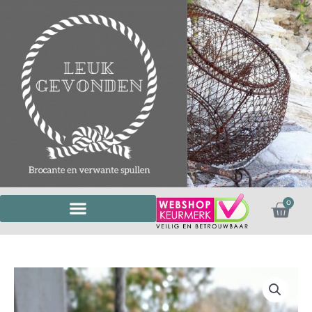
Ga
naar
de
inhoud
Win
0