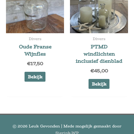
Divers
Divers
Oude Franse
PTMD
Wijnfles
windlichten
inclusief dienblad
€
17,50
€
45,00
Bekijk
Bekijk
© 2026
Leuk Gevonden
| Mede mogelijk gemaakt door
Sierink-WP