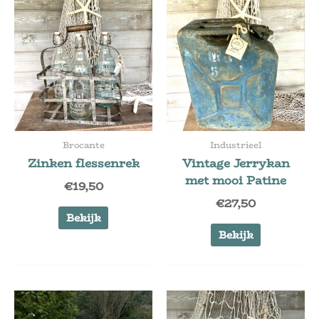
Brocante
Industrieel
Zinken flessenrek
Vintage Jerrykan
met mooi Patine
€
19,50
€
27,50
Bekijk
Bekijk