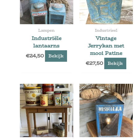
Lampen
Industrieel
Industriële
Vintage
lantaarns
Jerrykan met
mooi Patine
€
24,50
Bekijk
€
27,50
Bekijk