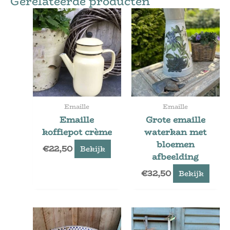
Gerelateerde producten
Emaille
Emaille
Emaille
Grote emaille
koffiepot crème
waterkan met
bloemen
€
22,50
Bekijk
afbeelding
€
32,50
Bekijk