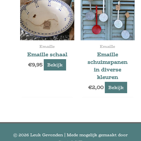
Emaille
Emaille
Emaille schaal
Emaille
schuimspanen
€
9,95
Bekijk
in diverse
kleuren
€
2,00
Bekijk
© 2026
Leuk Gevonden
| Mede mogelijk gemaakt door