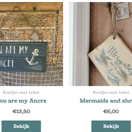
Bordjes met tekst
Bordjes met tekst
ou are my Ancre
Mermaids and sh
€
13,50
€
6,00
Bekijk
Bekijk