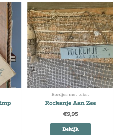
Bordjes met tekst
rimp
Rockanje Aan Zee
€
9,95
Bekijk