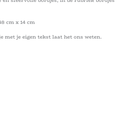
 en sfeervolle bordjes, in de rubriek bordjes
48 cm x 14 cm
je met je eigen tekst laat het ons weten.