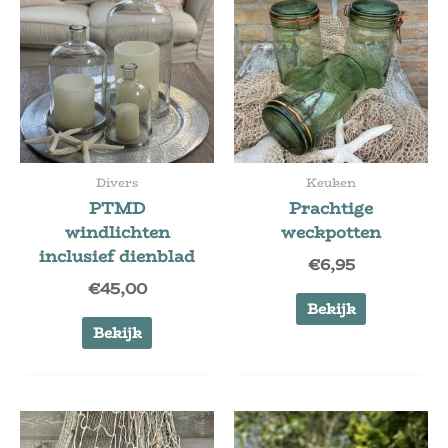
Divers
Keuken
PTMD
Prachtige
windlichten
weckpotten
inclusief dienblad
€
6,95
€
45,00
Bekijk
Bekijk