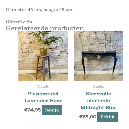
Diameter 40 cm, hoogte 48 cm.
Uitverkocht
Gerelateerde producten
Tafels
Tafels
Plantentafel
Sfeervolle
Lavender Haze
sidetable
Midnight Blue
€
24,95
Bekijk
€
65,00
Bekijk