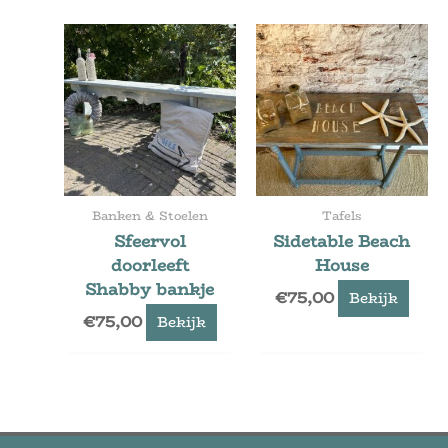
Banken & Stoelen
Tafels
Sfeervol
Sidetable Beach
doorleeft
House
Shabby bankje
€
75,00
Bekijk
€
75,00
Bekijk