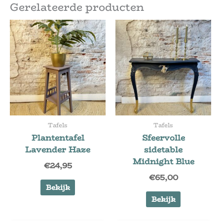
Gerelateerde producten
Tafels
Tafels
Plantentafel
Sfeervolle
Lavender Haze
sidetable
Midnight Blue
€
24,95
€
65,00
Bekijk
Bekijk