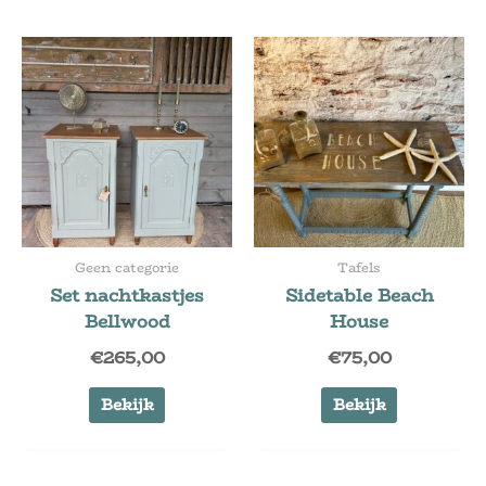
Geen categorie
Tafels
Set nachtkastjes
Sidetable Beach
Bellwood
House
€
265,00
€
75,00
Bekijk
Bekijk